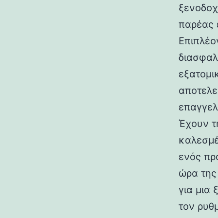
ξενοδοχ
παρέας 
Επιπλέο
διασφαλ
εξατομι
αποτελε
επαγγελ
Έχουν τ
καλεσμέ
ενός πρ
ώρα της
για μια
τον ρυθ