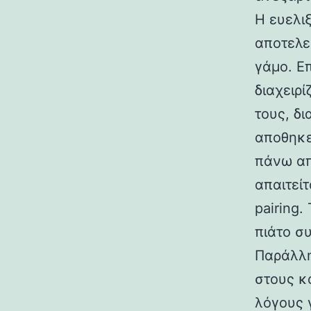
Η ευελι
αποτελε
γάμο. Επ
διαχειρ
τους, δ
αποθηκε
πάνω απ
απαιτεί
pairing.
πιάτο συ
Παράλλη
στους κ
λόγους γ