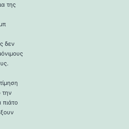
ια της
αμπ
ς δεν
μόνιμους
υς.
τίμηση
 την
 πιάτο
άξουν