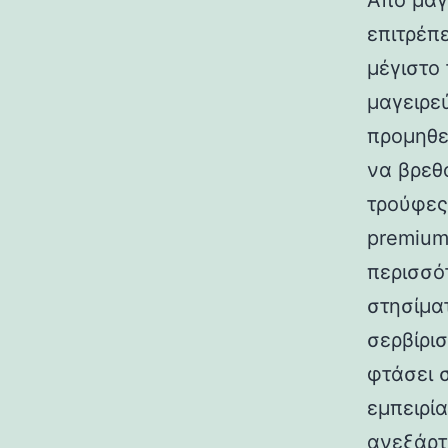
Από μαγ
επιτρέπ
μέγιστο
μαγειρε
προμηθε
να βρεθ
τρούφες
premium
περισσό
στησίμα
σερβίρι
φτάσει σ
εμπειρί
ανεξάρτ