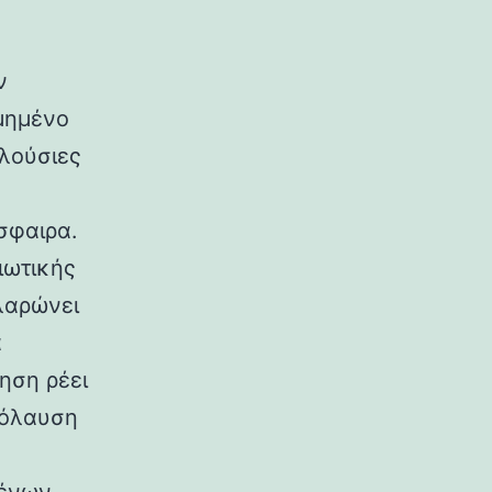
ν
σμημένο
πλούσιες
σφαιρα.
ιωτικής
λαρώνει
α
ηση ρέει
πόλαυση