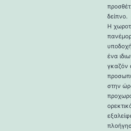
προσθέτ
δείπνο.
Η χωροτ
πανέμορ
υποδοχή
ένα ιδι
γκαζόν 
προσωπι
στην ώρ
προχωρο
ορεκτικ
εξαλείφ
πλοήγησ