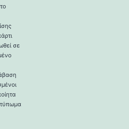
στο
ίσης
πάρτι
ωθεί σε
μένο
τάβαση
σμένοι
ποίητα
οτύπωμα