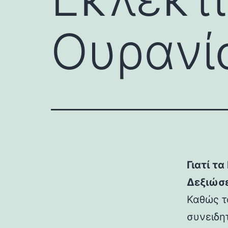
Ουρανί
Γιατί τ
Δεξιώσε
Καθώς τ
συνειδη