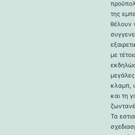
προϋπολ
της εμπ
θέλουν 
συγγενε
εξαιρετι
με τέτο
εκδηλώσ
μεγάλες
κλαμπ, 
και τη 
ζωντανέ
Τα εστι
σχεδιασ