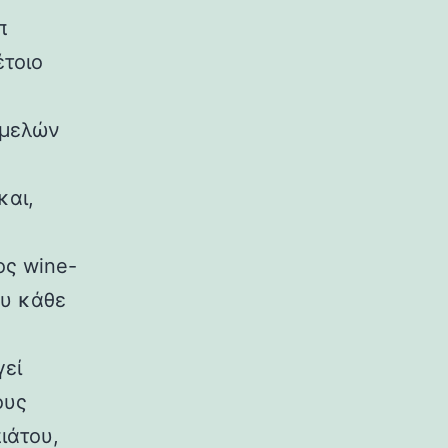
π
έτοιο
 μελών
και,
ος wine-
ου κάθε
γεί
ους
ιάτου,