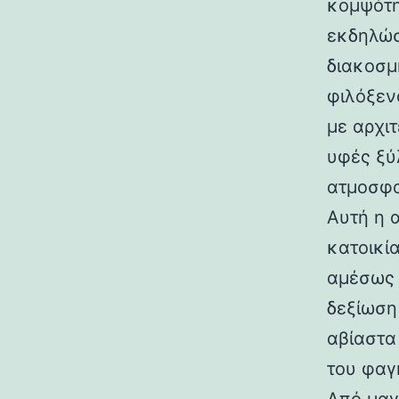
κομψότη
εκδηλώσ
διακοσμ
φιλόξεν
με αρχι
υφές ξύ
ατμοσφα
Αυτή η 
κατοικί
αμέσως 
δεξίωση
αβίαστα
του φαγ