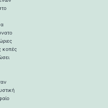
μένων
στο
να
ύνατο
ώριες
ς κοπές
ώσει
ταν
ευστική
φαίο