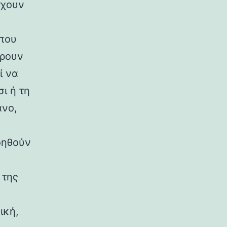
ρχουν
 που
έρουν
ί να
ι ή τη
άνο,
οηθούν
 της
ική,