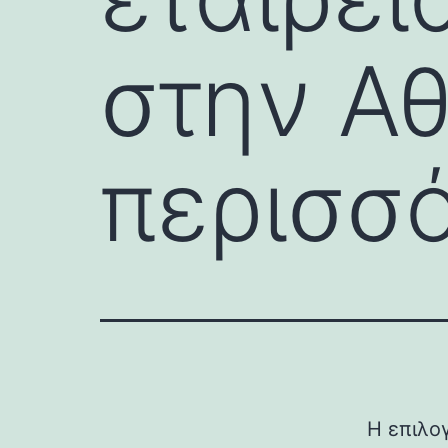
στην Α
περισσ
Η επιλο