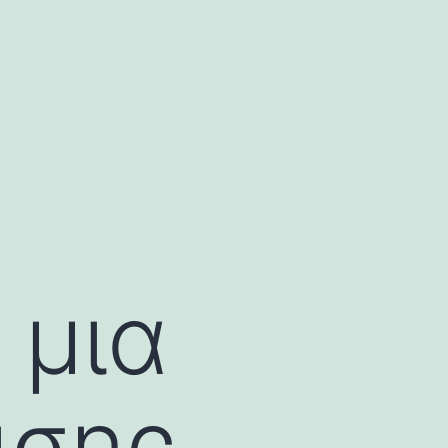
 μια
ισης