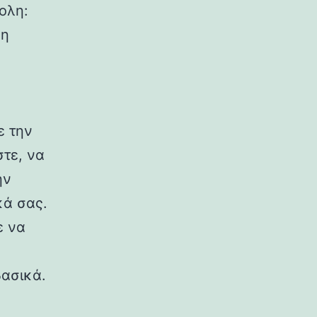
ολη:
 η
ε την
στε, να
ην
κά σας.
ε να
βασικά.