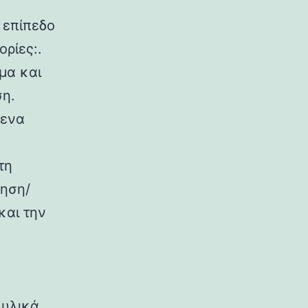
 επίπεδο
ρίες:.
μα και
ση.
μενα
τη
γηση/
και την
 υλικά