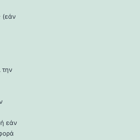
 (εάν
.
 την
ν
ρή εάν
σφορά