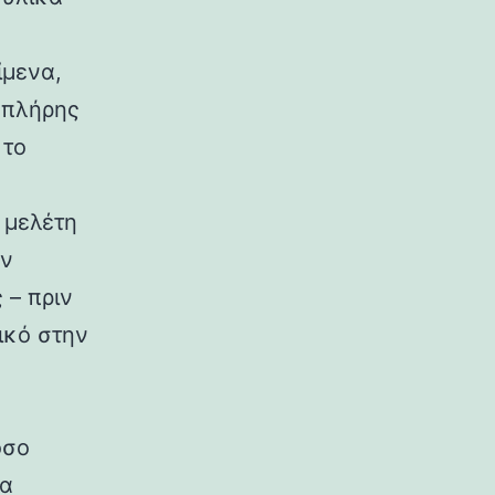
ίμενα,
 πλήρης
 το
 μελέτη
ην
 – πριν
τικό στην
,
όσο
ια