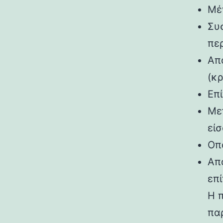
Μέ
Συ
περ
Απ
(κρ
Επ
Με
είσ
Οπ
Απ
επί
Η 
πα