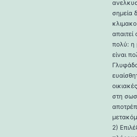
ανελκυσ
σημεία 
κλιμακο
απαιτεί
πολύ: η
είναι π
Γλυφάδα.
ευαίσθη
οικιακέ
στη σωσ
αποτρέπ
μετακόμ
2) Επιλέ