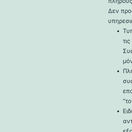
πλήρους
Δεν προ
υπηρεσι
Τυ
τι
Συ
μόν
Πλ
συ
επ
“το
Ειδ
αντ
εξ