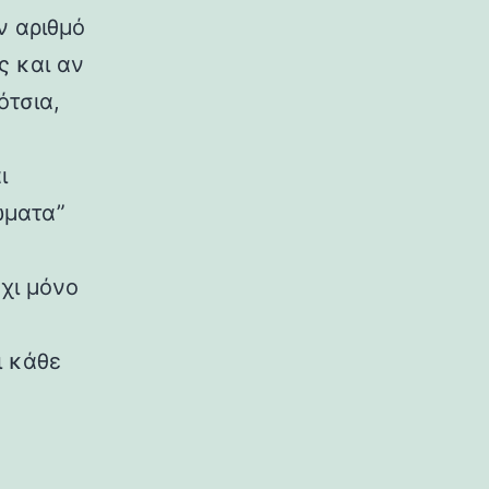
ν αριθμό
ς και αν
ότσια,
ι
ώματα”
όχι μόνο
ι κάθε