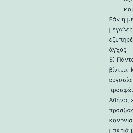
και
Εάν η μ
μεγάλες
εξυπηρέ
άγχος –
3) Πάντ
βίντεο. 
εργασία
προσφέρε
Αθήνα, ε
πρόσβασ
κανονισ
μακριά 