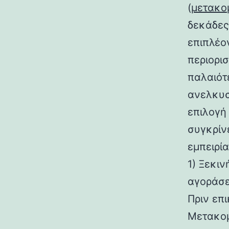
(
μετακο
δεκάδες 
επιπλέο
περιορι
παλαιότ
ανελκυσ
επιλογή 
συγκρίν
εμπειρί
1) Ξεκι
αγοράσε
Πριν επ
Μετακομ