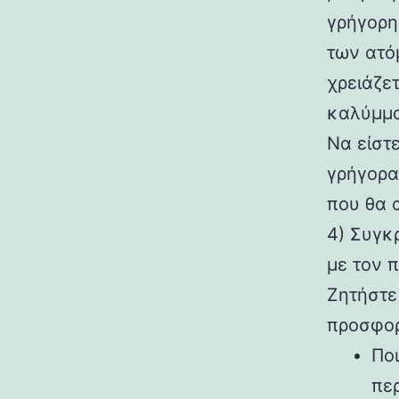
γρήγορη
των ατό
χρειάζετ
καλύμμα
Να είστ
γρήγορα
που θα 
4) Συγκ
με τον π
Ζητήστε
προσφορ
Ποι
περ