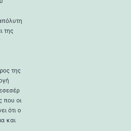
υ
«απόλυτη
ι της
ν
ρος της
ογή
νεσεσέρ
ς που οι
ι ότι ο
μα και