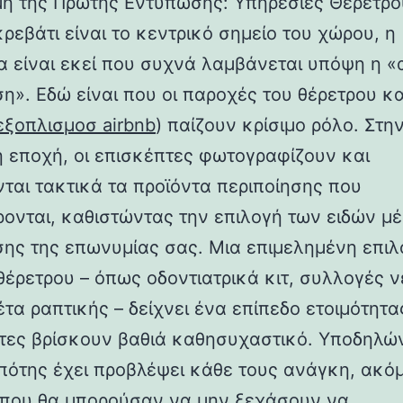
η της Πρώτης Εντύπωσης: Υπηρεσίες Θέρετρο
ρεβάτι είναι το κεντρικό σημείο του χώρου, η
α είναι εκεί που συχνά λαμβάνεται υπόψη η 
η». Εδώ είναι που οι παροχές του θέρετρου κα
εξοπλισμοσ airbnb
) παίζουν κρίσιμο ρόλο. Στη
 εποχή, οι επισκέπτες φωτογραφίζουν και
νται τακτικά τα προϊόντα περιποίησης που
ονται, καθιστώντας την επιλογή των ειδών μέ
σης της επωνυμίας σας. Μια επιμελημένη επιλ
θέρετρου – όπως οδοντιατρικά κιτ, συλλογές 
τα ραπτικής – δείχνει ένα επίπεδο ετοιμότητα
τες βρίσκουν βαθιά καθησυχαστικό. Υποδηλώνε
πότης έχει προβλέψει κάθε τους ανάγκη, ακό
 που θα μπορούσαν να μην ξεχάσουν να