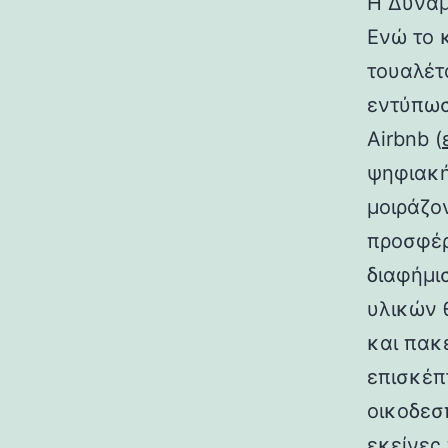
Η Δύναμ
Ενώ το κ
τουαλέτ
εντύπωσ
Airbnb (
ψηφιακή
μοιράζο
προσφέρ
διαφήμι
υλικών 
και πακέ
επισκέπ
οικοδεσ
εκείνες