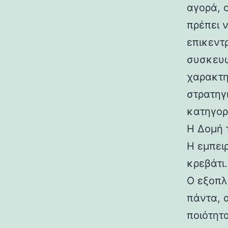
αγορά, ο
πρέπει 
επικεντ
συσκευώ
χαρακτηρ
στρατηγ
κατηγορ
Η Δομή 
Η εμπει
κρεβάτι
Ο εξοπλ
πάντα, 
ποιότητ