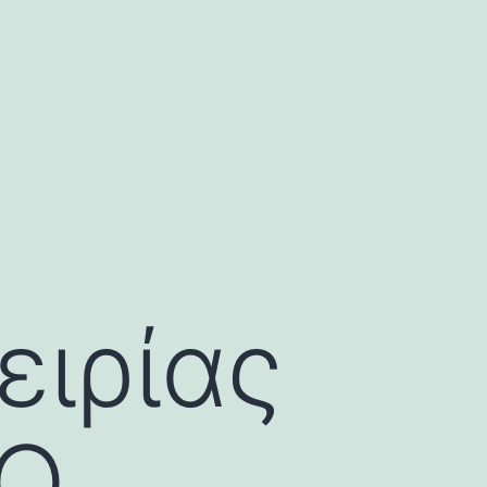
ειρίας
 Ο