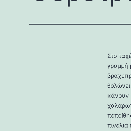
Στο ταχ
γραμμή 
βραχυπρ
θολώνει 
κάνουν 
χαλαρωτ
πεποίθη
πινελιά