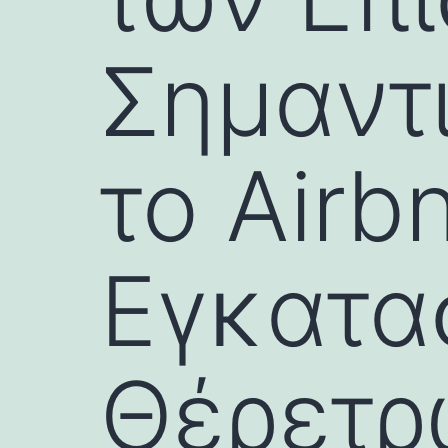
Σημαντ
το Airbn
Εγκατα
Θέρετρ