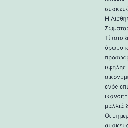
συσκευά
Η Αισθη
Σώματος
Τίποτα 
άρωμα κ
προσφορ
υψηλής 
οικονομ
ενός επ
ικανοπο
μαλλιά 
Οι σημε
συσκευασ