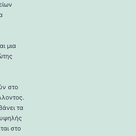
χείων
α
αι μια
ώτης
ύν στο
λλοντος.
βάνει τα
 υψηλής
ται στο