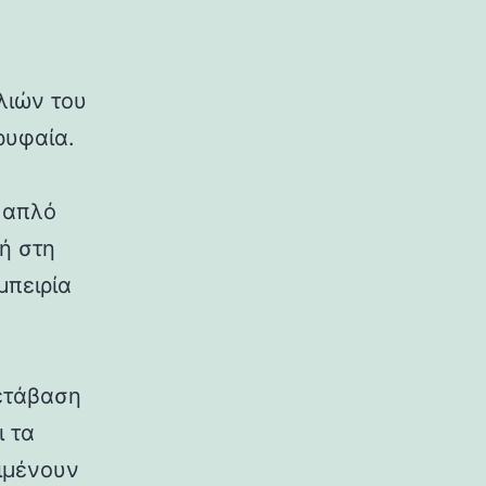
λιών του
ορυφαία.
 απλό
ή στη
μπειρία
μετάβαση
ι τα
ιμένουν