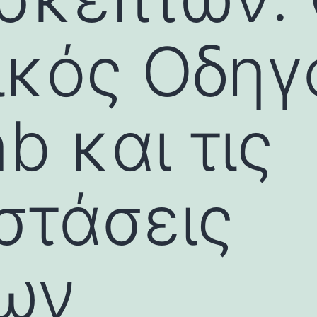
ικός Οδηγ
b και τις
στάσεις
ων