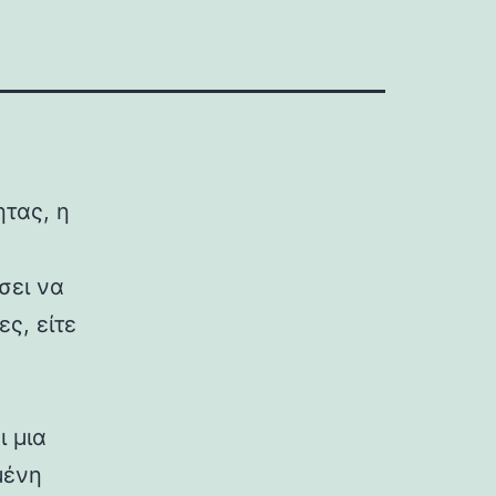
τας, η
σει να
ς, είτε
 μια
μένη