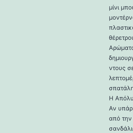
μίνι μπο
μοντέρνο
πλαστικ
θέρετρου
Αρώματα
δημιουρ
ντους σ
λεπτομέρ
σπατάλη
Η Απόλυ
Αν υπάρ
από την 
σανδάλι