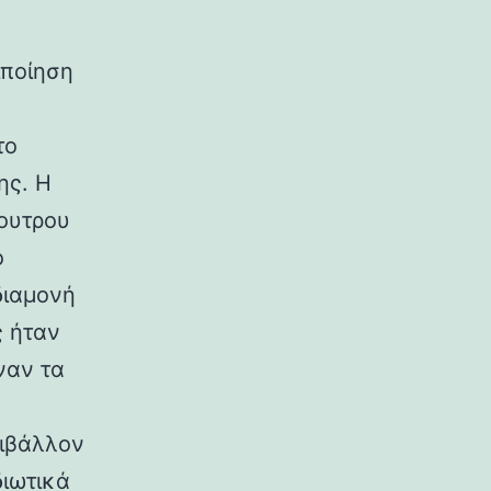
ιποίηση
το
ης. Η
ουτρου
ο
διαμονή
ς ήταν
ναν τα
ριβάλλον
διωτικά