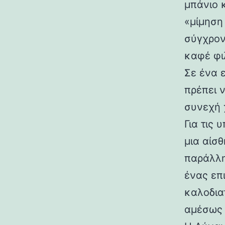
μπάνιο κ
«μίμηση 
σύγχρον
καφέ φι
Σε ένα 
πρέπει 
συνεχή 
Για τις
μια αίσθ
παράλλη
ένας επ
καλοδια
αμέσως 