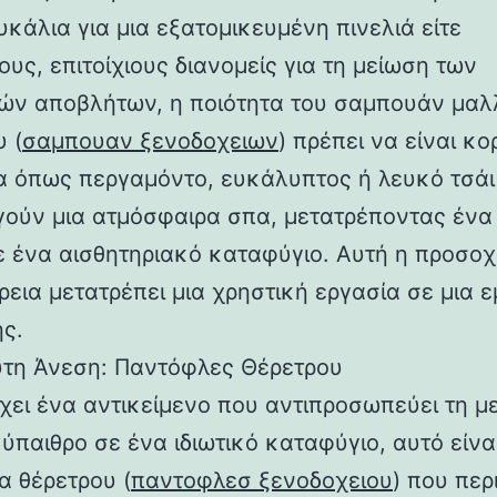
υκάλια για μια εξατομικευμένη πινελιά είτε
υς, επιτοίχιους διανομείς για τη μείωση των
ών αποβλήτων, η ποιότητα του σαμπουάν μαλ
 (
σαμπουαν ξενοδοχειων
) πρέπει να είναι κ
 όπως περγαμόντο, ευκάλυπτος ή λευκό τσάι
γούν μια ατμόσφαιρα σπα, μετατρέποντας ένα
ε ένα αισθητηριακό καταφύγιο. Αυτή η προσοχ
εια μετατρέπει μια χρηστική εργασία σε μια ε
ς.
τη Άνεση: Παντόφλες Θέρετρου
χει ένα αντικείμενο που αντιπροσωπεύει τη 
ύπαιθρο σε ένα ιδιωτικό καταφύγιο, αυτό είνα
α θέρετρου (
παντοφλεσ ξενοδοχειου
) που περ