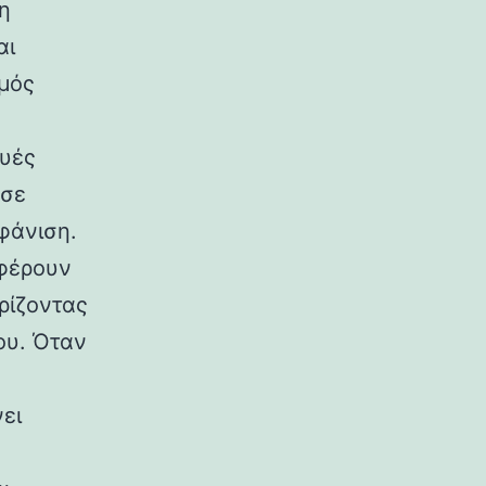
 η
αι
σμός
ευές
 σε
φάνιση.
σφέρουν
τρίζοντας
ου. Όταν
ει